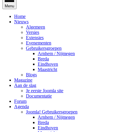
Menu
Home
Nieuws
Algemeen
Versies
Extensies
Evenementen
Gebruikersgroepen
Arnhem / Nijmegen
Breda
Eindhoven
Maastricht
Blogs
Magazine
Aan de slag
Je eerste Joomla site
Documentatie
Forum
Agenda
Joomla! Gebruikersgroepen
Arnhem / Nijmegen
Breda
Eindhoven