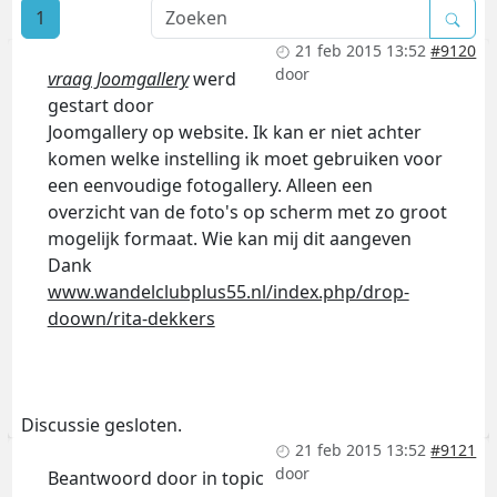
1
21 feb 2015 13:52
#9120
door
vraag Joomgallery
werd
gestart door
Joomgallery op website. Ik kan er niet achter
komen welke instelling ik moet gebruiken voor
een eenvoudige fotogallery. Alleen een
overzicht van de foto's op scherm met zo groot
mogelijk formaat. Wie kan mij dit aangeven
Dank
www.wandelclubplus55.nl/index.php/drop-
doown/rita-dekkers
Discussie gesloten.
21 feb 2015 13:52
#9121
door
Beantwoord door
in topic