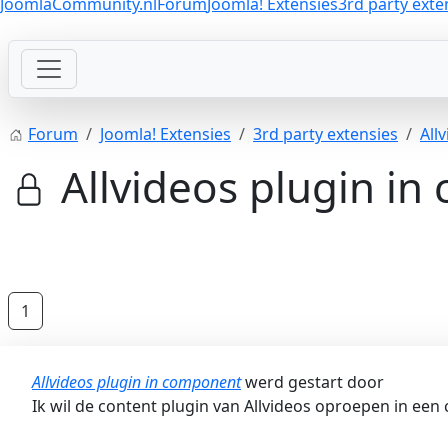
JoomlaCommunity.nl
Forum
Joomla! Extensies
3rd party exte
Forum
Joomla! Extensies
3rd party extensies
All
Allvideos plugin i
1
Allvideos plugin in component
werd gestart door
Ik wil de content plugin van Allvideos oproepen in ee