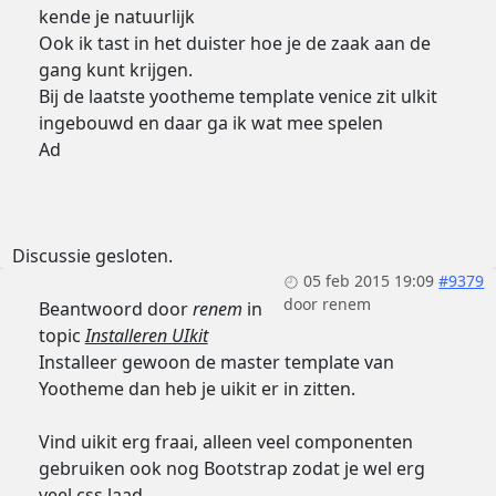
kende je natuurlijk
Ook ik tast in het duister hoe je de zaak aan de
gang kunt krijgen.
Bij de laatste yootheme template venice zit ulkit
ingebouwd en daar ga ik wat mee spelen
Ad
Discussie gesloten.
05 feb 2015 19:09
#9379
door
renem
Beantwoord door
renem
in
topic
Installeren UIkit
Installeer gewoon de master template van
Yootheme dan heb je uikit er in zitten.
Vind uikit erg fraai, alleen veel componenten
gebruiken ook nog Bootstrap zodat je wel erg
veel css laad.