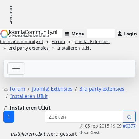
JoomlaCommunity.nl
Menu
Login
de Nederlandstalige Joomla!-portal
JoomlaCommunity.nl
Forum
Joomla! Extensies
3rd party extensies
Installeren UIkit
Forum
Joomla! Extensies
3rd party extensies
Installeren UIkit
Installeren UIkit
1
05 feb 2015 19:09
#9377
door
Gast
Installeren UIkit
werd gestart