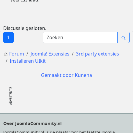
Discussie gesloten.
1
Forum
Joomla! Extensies
3rd party extensies
Installeren UIkit
Gemaakt door
Kunena
Footer
Over JoomlaCommunity.nl
JoomlaCommunity.nl is de plaats voor het laatste Joomla