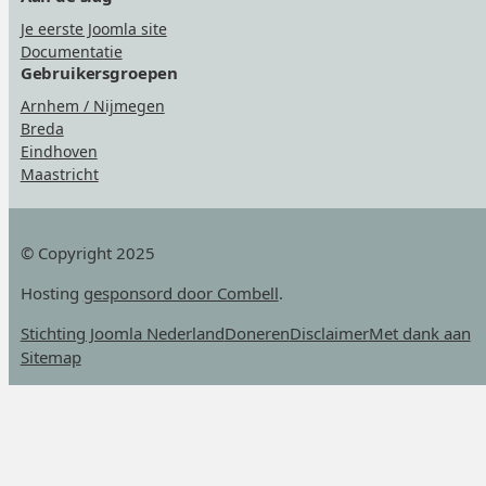
Je eerste Joomla site
Documentatie
Gebruikersgroepen
Arnhem / Nijmegen
Breda
Eindhoven
Maastricht
© Copyright 2025
Hosting
gesponsord door Combell
.
Stichting Joomla Nederland
Doneren
Disclaimer
Met dank aan
Sitemap