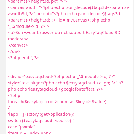
>params)->height3d.'px'; ?>">
<canvas width="<?php echo json_decode($tags3d->params)-
>width3d; ?>" height="<?php echo json_decode($tags3d-
>params)->height3d; ?>" id="myCanvas<?php echo
'_'.$module->id; ?>">
<p>Sorry,your broswer do not support EasyTagCloud 3D
mode</p>
</canvas>
</div>
<?php endif; ?>
<div id="easytagcloud<?php echo '_'.$module->id; ?>"
style="text-align:<?php echo $easytagcloud->align; ?>" <?
php echo $easytagcloud->googlefonteffect; ?>>
<?php
foreach($easytagcloud->count as $key => $value)
{
$app = JFactory::getApplication();
switch ($easytagcloud->source) {
case "joomla":
$tagurl = 'index.php?