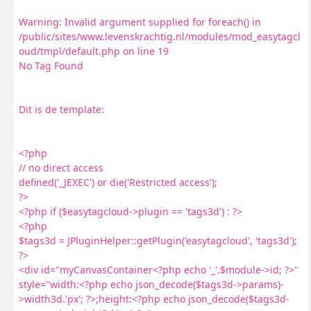
Warning: Invalid argument supplied for foreach() in
/public/sites/www.levenskrachtig.nl/modules/mod_easytagcl
oud/tmpl/default.php on line 19
No Tag Found
Dit is de template:
<?php
// no direct access
defined('_JEXEC') or die('Restricted access');
?>
<?php if ($easytagcloud->plugin == 'tags3d') : ?>
<?php
$tags3d = JPluginHelper::getPlugin('easytagcloud', 'tags3d');
?>
<div id="myCanvasContainer<?php echo '_'.$module->id; ?>"
style="width:<?php echo json_decode($tags3d->params)-
>width3d.'px'; ?>;height:<?php echo json_decode($tags3d-