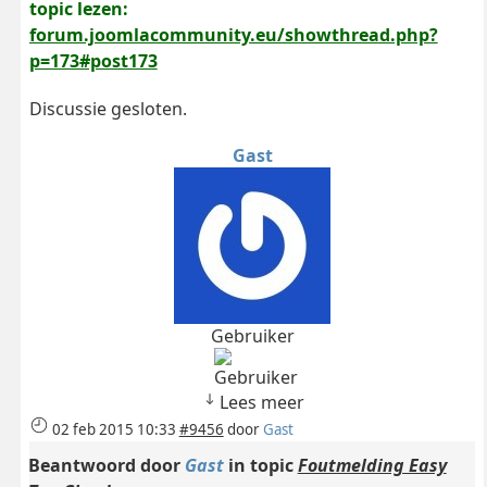
topic lezen:
forum.joomlacommunity.eu/showthread.php?
p=173#post173
Discussie gesloten.
Gast
Gebruiker
Lees meer
02 feb 2015 10:33
#9456
door
Gast
Beantwoord door
Gast
in topic
Foutmelding Easy