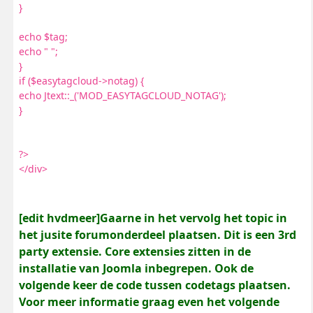
}
echo $tag;
echo " ";
}
if ($easytagcloud->notag) {
echo Jtext::_('MOD_EASYTAGCLOUD_NOTAG');
}
?>
</div>
[edit hvdmeer]Gaarne in het vervolg het topic in
het jusite forumonderdeel plaatsen. Dit is een 3rd
party extensie. Core extensies zitten in de
installatie van Joomla inbegrepen. Ook de
volgende keer de code tussen codetags plaatsen.
Voor meer informatie graag even het volgende