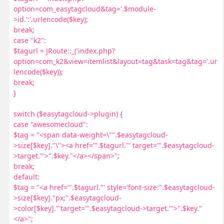
option=com_easytagcloud&tag='.$module-
>id.':'.urlencode($key);
break;
case "k2":
$tagurl = JRoute::_('index.php?
option=com_k2&view=itemlist&layout=tag&task=tag&tag='.ur
lencode($key));
break;
}
switch ($easytagcloud->plugin) {
case "awesomecloud":
$tag = "<span data-weight=\"".$easytagcloud-
>size[$key]."\"><a href='".$tagurl."' target='".$easytagcloud-
>target."'>".$key."</a></span>";
break;
default:
$tag = "<a href='".$tagurl."' style='font-size:".$easytagcloud-
>size[$key]."px;".$easytagcloud-
>color[$key]."'target='".$easytagcloud->target."'>".$key."
</a>";