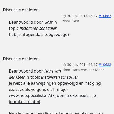
Discussie gesloten.
30 nov 2014 16:17
#10687
door
Gast
Beantwoord door
Gast
in
topic
Installeren scheduler
heb je al agenda's toegevoegd?
Discussie gesloten.
30 nov 2014 16:17
#10688
door
Hans van der Meer
Beantwoord door
Hans van
der Meer
in topic
Installeren scheduler
Je hebt alle aanwijzingen opgevolgd en het ging
exact zoals volgens dit filmpje?
www.netspecialist.nl/37-joomla-extensies...-je-
joomla-site.html
Heb je anders een link zodat er meegekeken kan