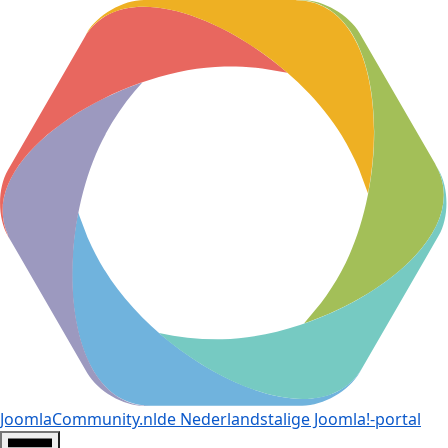
JoomlaCommunity.nl
de Nederlandstalige Joomla!-portal