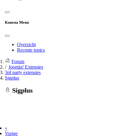
Kunena Menu
Overzicht
Recente topics
Forum
Joomla! Extensies
3rd party extensies
Sigplus
Sigplus
«
Vorige