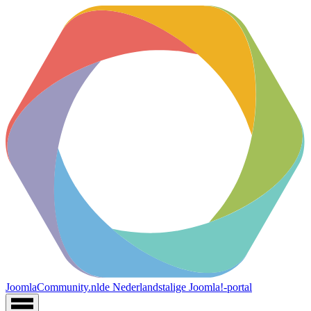
JoomlaCommunity.nl
de Nederlandstalige Joomla!-portal