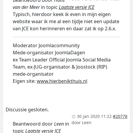
Beantwoord door
Hans
van der Meer
in topic
Laatste versie JCE
Typisch, hierdoor keek ik even in mijn eigen
website waar ik me al een tijdje niet een update
van JCE kon herinneren en daar zat ik op 2.6.x.
Moderator Joomlacommunity
Mede-organisator JoomlaDagen
ex Team Leader Official Joomla Social Media
Team, ex-JUG-organisator & Joostock (RIP)
mede-organisator
Eigen site:
www.hierbenikthuis.nl
Discussie gesloten.
30 jan 2020 11:22
#20778
door
Leen
Beantwoord door
Leen
in
topic
Laatste versie JCE