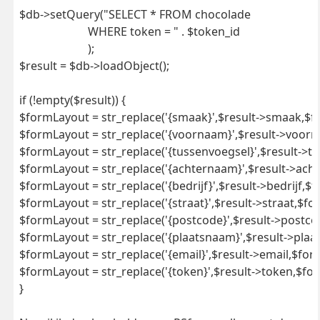
$db->setQuery("SELECT * FROM chocolade 		

			WHERE token = " . $token_id 

			);

$result = $db->loadObject();

if (!empty($result)) {

$formLayout = str_replace('{smaak}',$result->smaak,$fo
$formLayout = str_replace('{voornaam}',$result->voorn
$formLayout = str_replace('{tussenvoegsel}',$result->t
$formLayout = str_replace('{achternaam}',$result->ach
$formLayout = str_replace('{bedrijf}',$result->bedrijf,$f
$formLayout = str_replace('{straat}',$result->straat,$fo
$formLayout = str_replace('{postcode}',$result->postco
$formLayout = str_replace('{plaatsnaam}',$result->plaa
$formLayout = str_replace('{email}',$result->email,$form
$formLayout = str_replace('{token}',$result->token,$for
}