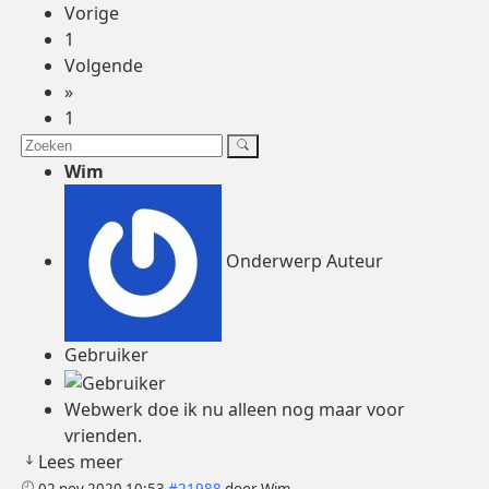
Vorige
1
Volgende
»
1
Wim
Onderwerp Auteur
Gebruiker
Webwerk doe ik nu alleen nog maar voor
vrienden.
Lees meer
02 nov 2020 10:53
#21988
door
Wim