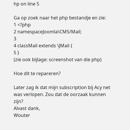
hp on line 5
Ga op zoek naar het php bestandje en zie:
1 <?php
2 namespaceJoomla\CMS/Mail;
3
4 classMail extends \JMail {
5 }
(zie ook bijlage: screenshot van die php)
Hoe dit te repareren?
Later zag ik dat mijn subscription bij Acy net
was verlopen. Zou dat de oorzaak kunnen
zijn?
Alvast dank,
Wouter