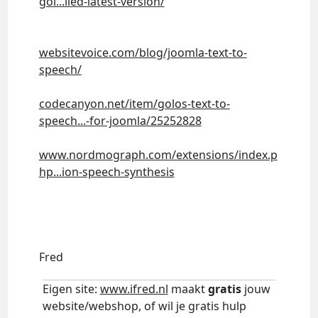
gol...lled-latest-version/
websitevoice.com/blog/joomla-text-to-
speech/
codecanyon.net/item/golos-text-to-
speech...-for-joomla/25252828
www.nordmograph.com/extensions/index.p
hp...ion-speech-synthesis
Fred
Eigen site:
www.ifred.nl
maakt
gratis
jouw
website/webshop, of wil je gratis hulp