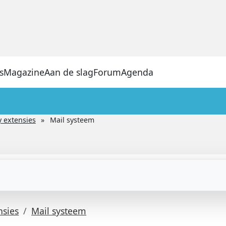
s
Magazine
Aan de slag
Forum
Agenda
y extensies
Mail systeem
nsies
Mail systeem