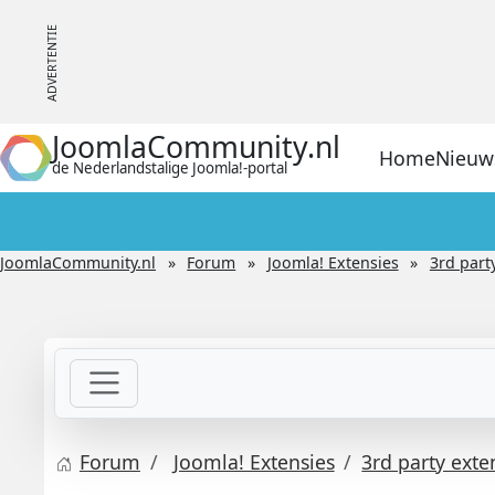
JoomlaCommunity.nl
Home
Nieuw
de Nederlandstalige Joomla!-portal
JoomlaCommunity.nl
Forum
Joomla! Extensies
3rd part
Forum
Joomla! Extensies
3rd party exte