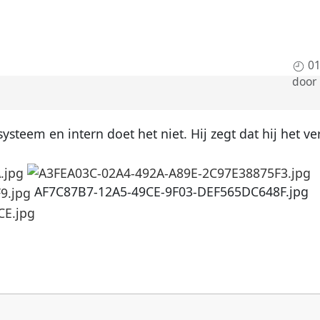
01
door
ysteem en intern doet het niet. Hij zegt dat hij het v
AF7C87B7-12A5-49CE-9F03-DEF565DC648F.jpg