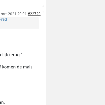
 mrt 2021 20:01
#22729
Fred
ijk terug.".
 of komen de mals
an.