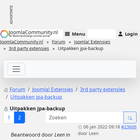
JoomlaCommunity.nl
Menu
Login
de Nederlandstalige Joomla!-portal
JoomlaCommunity.nl
Forum
Joomla! Extensies
3rd party extensies
Uitpakken jpa-backup
Forum
Joomla! Extensies
3rd party extensies
Uitpakken jpa-backup
Uitpakken jpa-backup
1
2
06 jan 2022 09:18
#23606
door
Leen
Beantwoord door
Leen
in