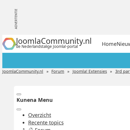
JoomlaCommunity.nl
Home
Nieu
de Nederlandstalige Joomla!-portal
JoomlaCommunity.nl
Forum
Joomla! Extensies
3rd par
Kunena Menu
Overzicht
Recente topics