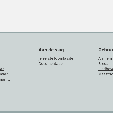
n
Aan de slag
Gebru
Je eerste Joomla site
Arnhem 
Documentatie
Breda
la?
Eindhov
mla?
Maastric
unity