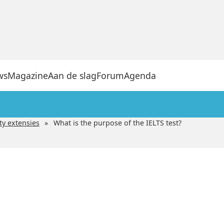
ws
Magazine
Aan de slag
Forum
Agenda
ty extensies
What is the purpose of the IELTS test?