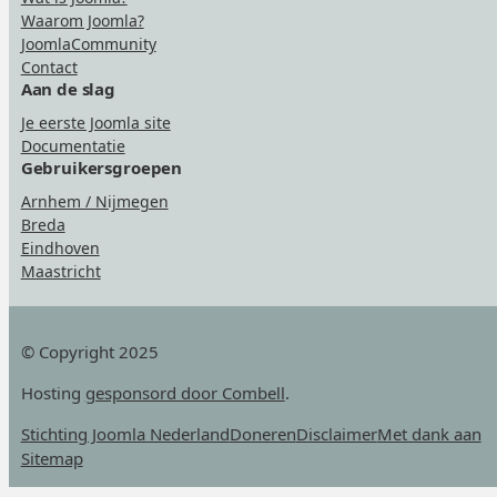
Waarom Joomla?
JoomlaCommunity
Contact
Aan de slag
Je eerste Joomla site
Documentatie
Gebruikersgroepen
Arnhem / Nijmegen
Breda
Eindhoven
Maastricht
© Copyright 2025
Hosting
gesponsord door Combell
.
Stichting Joomla Nederland
Doneren
Disclaimer
Met dank aan
Sitemap