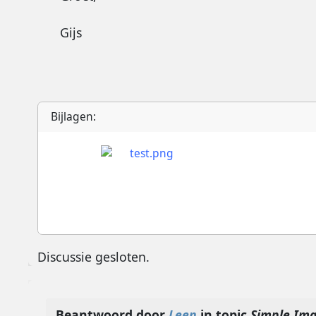
Gijs
Bijlagen:
Discussie gesloten.
Beantwoord door
Leen
in topic
Simple Ima