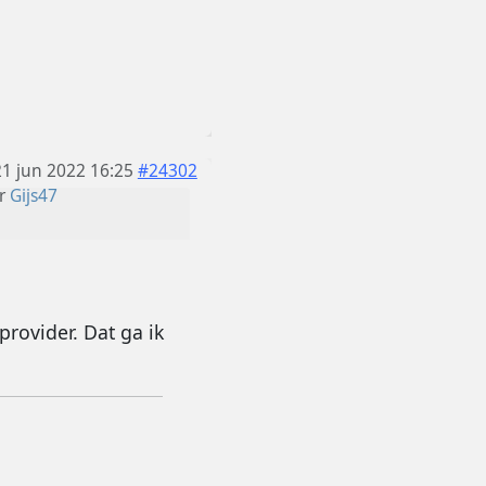
21 jun 2022 16:25
#24302
r
Gijs47
rovider. Dat ga ik