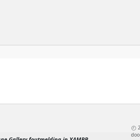
doo
ge Gallery foutmelding in XAMPP