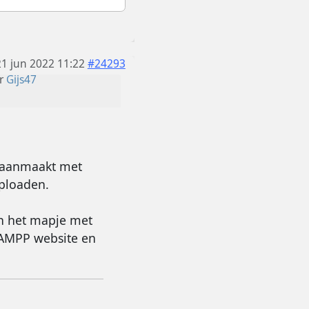
21 jun 2022 11:22
#24293
r
Gijs47
e aanmaakt met
uploaden.
en het mapje met
 XAMPP website en