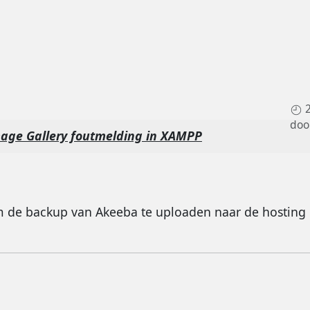
doo
age Gallery foutmelding in XAMPP
m de backup van Akeeba te uploaden naar de hosting p