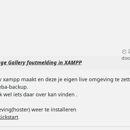
doo
ge Gallery foutmelding in XAMPP
 bv xampp maakt en deze je eigen live omgeving te zet
eba-backup.
k wel iets daar over kan vinden .
ing(hoster) weer te installeren
ickstart