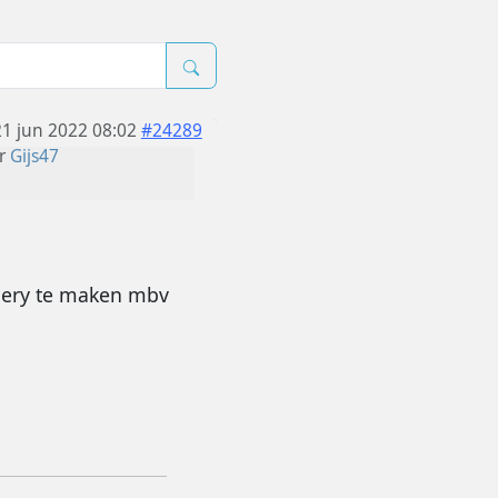
21 jun 2022 08:02
#24289
r
Gijs47
llery te maken mbv