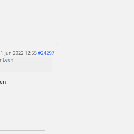
21 jun 2022 12:55
#24297
r
Leen
ten