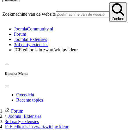
Zoekmachine van de website
Zoeken
JoomlaCommunity.nl
Forum
Joomla! Extensies
3rd party extensies
JCE editor is in zwart/wit ipv kleur
Kunena Menu
Overzicht
Recente topics
Forum
Joomla! Extensies
3rd party extensies
JCE editor is in zwart/wit ipv kleur