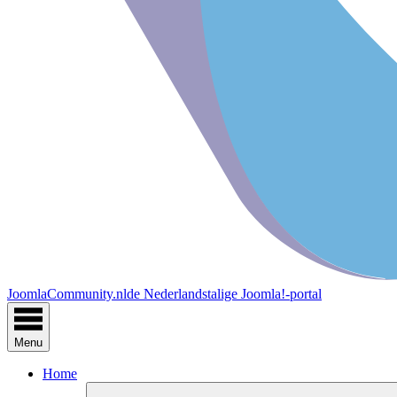
JoomlaCommunity.nl
de Nederlandstalige Joomla!-portal
Menu
Home