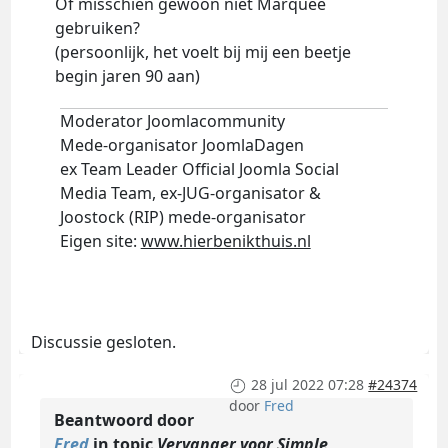
Of misschien gewoon niet Marquee
gebruiken?
(persoonlijk, het voelt bij mij een beetje
begin jaren 90 aan)
Moderator Joomlacommunity
Mede-organisator JoomlaDagen
ex Team Leader Official Joomla Social
Media Team, ex-JUG-organisator &
Joostock (RIP) mede-organisator
Eigen site:
www.hierbenikthuis.nl
Discussie gesloten.
28 jul 2022 07:28
#24374
door
Fred
Beantwoord door
Fred
in topic
Vervanger voor Simple