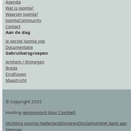
Agenda
Wat is Joomla?
Waarom Joomla?
JoomlaCommunity
Contact
Aan de slag
Je eerste Joomla site
Documentatie
Gebruikersgroepen
Arnhem / Nijmegen
Breda
Eindhoven
Maastricht
© Copyright 2025
Hosting
gesponsord door Combell
.
Stichting Joomla Nederland
Doneren
Disclaimer
Met dank aan
Sitemap