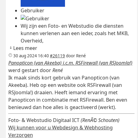
Gebruiker
Wij zijn een Foto- en Webstudio die diensten
kunnen verlenen aan een ieder, zoals het MKB,
Overheid,
Lees meer
30 aug 2024 16:40
#26119
door
René
Panopticon (van Akeeba) i.c.m. RSFirewall (van RSJoomla!)
werd gestart door
René
Ik maak sinds kort gebruik van Panopticon (van
Akeeba). Heb op een website ook RSFirewall (van
RSJoomla!) draaien. Heeft iemand ervaring met
Panopticon in combinatie met RSFirewall. Ben even
benieuwd dan hoe alles is geactiveerd (werkt).
Foto- & Webstudio Digitaal ICT
(RenÃ© Schouten)
Wij kunnen voor u Webdesign & Webhosting
Verzorgen