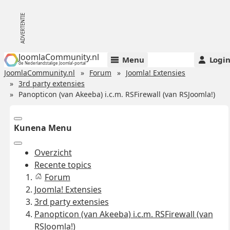
JoomlaCommunity.nl
Menu
Logi
de Nederlandstalige Joomla!-portal
JoomlaCommunity.nl
Forum
Joomla! Extensies
3rd party extensies
Panopticon (van Akeeba) i.c.m. RSFirewall (van RSJoomla!)
Kunena Menu
Overzicht
Recente topics
Forum
Joomla! Extensies
3rd party extensies
Panopticon (van Akeeba) i.c.m. RSFirewall (van
RSJoomla!)