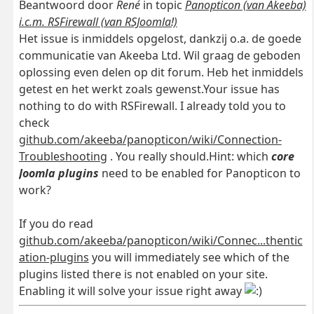
Beantwoord door
René
in topic
Panopticon (van Akeeba)
i.c.m. RSFirewall (van RSJoomla!)
Het issue is inmiddels opgelost, dankzij o.a. de goede
communicatie van Akeeba Ltd. Wil graag de geboden
oplossing even delen op dit forum. Heb het inmiddels
getest en het werkt zoals gewenst.Your issue has
nothing to do with RSFirewall. I already told you to
check
github.com/akeeba/panopticon/wiki/Connection-
Troubleshooting
. You really should.Hint: which
core
Joomla plugins
need to be enabled for Panopticon to
work?
If you do read
github.com/akeeba/panopticon/wiki/Connec...thentic
ation-plugins
you will immediately see which of the
plugins listed there is not enabled on your site.
Enabling it will solve your issue right away