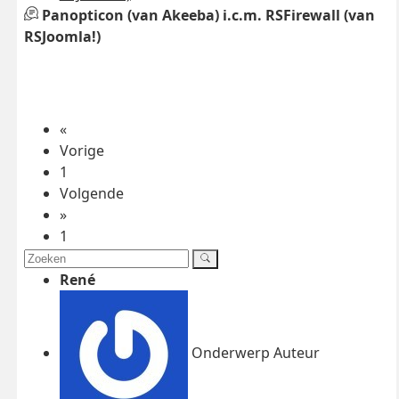
Panopticon (van Akeeba) i.c.m. RSFirewall (van
RSJoomla!)
«
Vorige
1
Volgende
»
1
René
Onderwerp Auteur