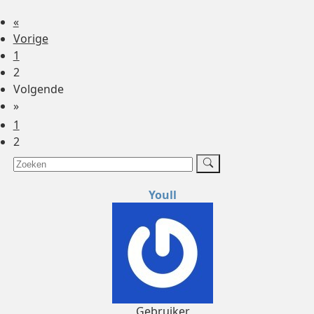
«
Vorige
1
2
Volgende
»
1
2
Youll
Gebruiker