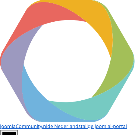
JoomlaCommunity.nl
de Nederlandstalige Joomla!-portal