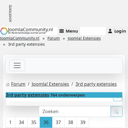
JoomlaCommunity.nl
Menu
Login
de Nederlandstalige Joomla!-portal
JoomlaCommunity.nl
Forum
Joomla! Extensies
3rd party extensies
Forum
Joomla! Extensies
3rd party extensies
3rd party extensies
764 onderwerpen
1
34
35
36
37
38
39