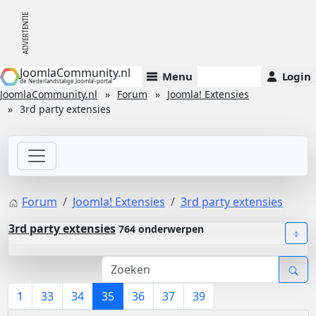
JoomlaCommunity.nl
Menu
Login
de Nederlandstalige Joomla!-portal
JoomlaCommunity.nl
Forum
Joomla! Extensies
3rd party extensies
Forum
Joomla! Extensies
3rd party extensies
3rd party extensies
764 onderwerpen
1
33
34
35
36
37
39