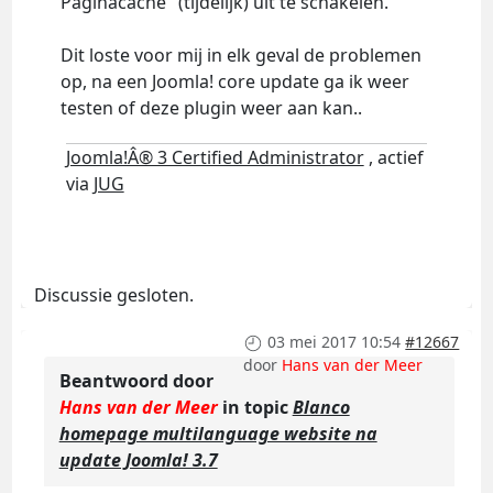
Paginacache" (tijdelijk) uit te schakelen.
Dit loste voor mij in elk geval de problemen
op, na een Joomla! core update ga ik weer
testen of deze plugin weer aan kan..
Joomla!Â® 3 Certified Administrator
, actief
via
JUG
Discussie gesloten.
03 mei 2017 10:54
#12667
door
Hans van der Meer
Beantwoord door
Hans van der Meer
in topic
Blanco
homepage multilanguage website na
update Joomla! 3.7