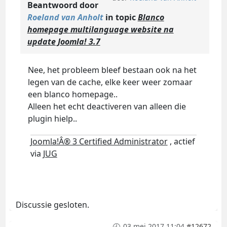
Beantwoord door
Roeland van Anholt
in topic
Blanco
homepage multilanguage website na
update Joomla! 3.7
Nee, het probleem bleef bestaan ook na het
legen van de cache, elke keer weer zomaar
een blanco homepage..
Alleen het echt deactiveren van alleen die
plugin hielp..
Joomla!Â® 3 Certified Administrator
, actief
via
JUG
Discussie gesloten.
03 mei 2017 11:04
#12672