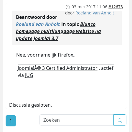
03 mei 2017 11:06
#12673
door
Roeland van Anholt
Beantwoord door
Roeland van Anholt
in topic
Blanco
homepage multilanguage website na
update Joomla! 3.7
Nee, voornamelijk Firefox..
Joomla!Â® 3 Certified Administrator
, actief
via
JUG
Discussie gesloten.
1