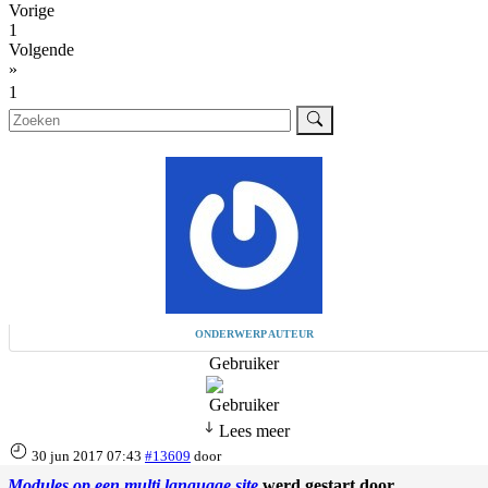
Vorige
1
Volgende
»
1
ONDERWERP AUTEUR
Gebruiker
Lees meer
30 jun 2017 07:43
#13609
door
Modules op een multi language site
werd gestart door