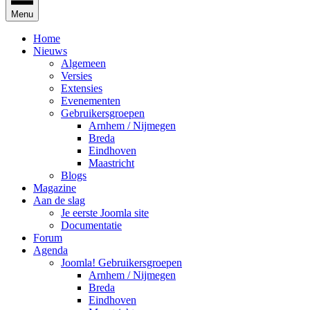
Menu
Home
Nieuws
Algemeen
Versies
Extensies
Evenementen
Gebruikersgroepen
Arnhem / Nijmegen
Breda
Eindhoven
Maastricht
Blogs
Magazine
Aan de slag
Je eerste Joomla site
Documentatie
Forum
Agenda
Joomla! Gebruikersgroepen
Arnhem / Nijmegen
Breda
Eindhoven