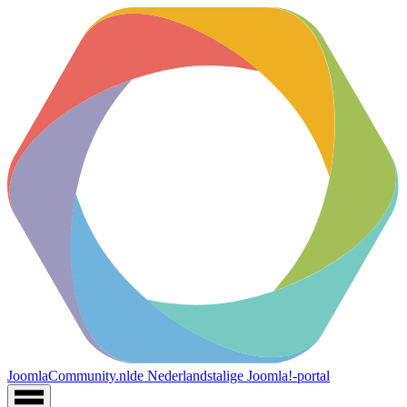
JoomlaCommunity.nl
de Nederlandstalige Joomla!-portal