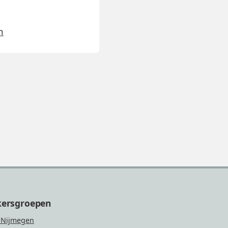
m
kersgroepen
 Nijmegen