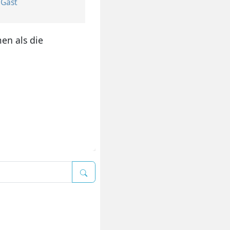
r
Gast
men als die