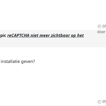
0
doo
opic
reCAPTCHA niet meer zichtbaar op het
 installatie geven?
0