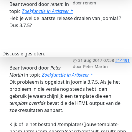
door
renem
Beantwoord door
renem
in
topic
Zoekfunctie in Artisteer *
Heb je wel de laatste release draaien van Joomla! ?
Dus 3.7.5?
Discussie gesloten.
31 aug 2017 07:58
#14491
door
Peter Martin
Beantwoord door
Peter
Martin
in topic
Zoekfunctie in Artisteer *
Dit probleem is opgelost in Joomla 3.7.5. Als je het
probleem in die versie nog steeds hebt, dan
gebruik je waarschijnlijk een template die een
template override
bevat die de HTML output van de
zoekresultaten aanpast.
Kijk of je het bestand /templates/[jouw-template-
naam]/html/com_search/search/default_results.php