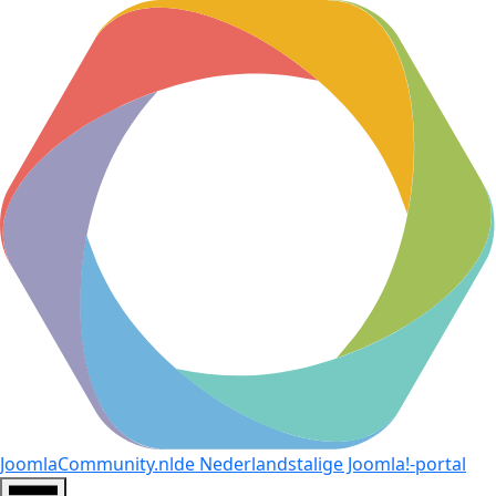
JoomlaCommunity.nl
de Nederlandstalige Joomla!-portal