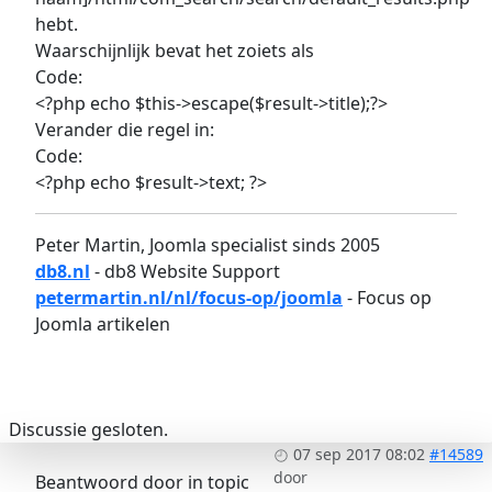
hebt.
Waarschijnlijk bevat het zoiets als
Code:
<?php echo $this->escape($result->title);?>
Verander die regel in:
Code:
<?php echo $result->text; ?>
Peter Martin, Joomla specialist sinds 2005
db8.nl
- db8 Website Support
petermartin.nl/nl/focus-op/joomla
- Focus op
Joomla artikelen
Discussie gesloten.
07 sep 2017 08:02
#14589
door
Beantwoord door
in topic