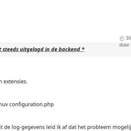
30
door
 steeds uitgelogd in de backend *
 extensies.
muv configuration.php
it de log-gegevens leid ik af dat het probleem mogeli