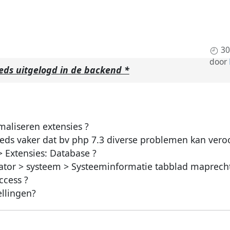
30
door
eds uitgelogd in de backend *
maliseren extensies ?
teeds vaker dat bv php 7.3 diverse problemen kan vero
 Extensies: Database ?
rator > systeem > Systeeminformatie tabblad maprech
ccess ?
ellingen?