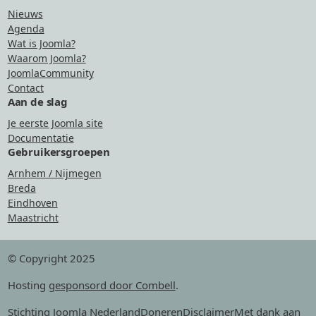
Nieuws
Agenda
Wat is Joomla?
Waarom Joomla?
JoomlaCommunity
Contact
Aan de slag
Je eerste Joomla site
Documentatie
Gebruikersgroepen
Arnhem / Nijmegen
Breda
Eindhoven
Maastricht
© Copyright 2025
Hosting
gesponsord door Combell
.
Stichting Joomla Nederland
Doneren
Disclaimer
Met dank aan