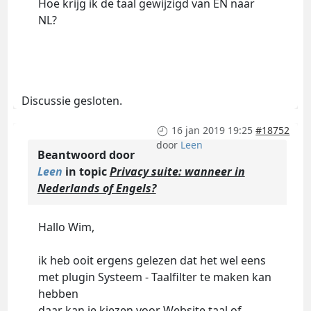
Hoe krijg ik de taal gewijzigd van EN naar
NL?
Discussie gesloten.
16 jan 2019 19:25
#18752
door
Leen
Beantwoord door
Leen
in topic
Privacy suite: wanneer in
Nederlands of Engels?
Hallo Wim,
ik heb ooit ergens gelezen dat het wel eens
met plugin Systeem - Taalfilter te maken kan
hebben
daar kan je kiezen voor Website taal of