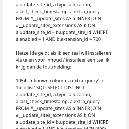
a.update_site_id, a.type, a.location,
a.last_check_timestamp, a.extra_query
FROM #__update_sites AS a INNER JOIN
#__update_sites_extensions AS b ON
a.update_site_id = b.update_site_id WHERE
a.enabled = 1 AND b.extension_id = 700
Hetzelfde geldt als ik een taal wil installeren
via talen voor inhoud / installeer een taal ik
krijg dan de foutmelding:
1054 Unknown column 'a.extra_query' in
'field list' SQL=SELECT DISTINCT
a.update_site_id, a.type, a.location,
a.last_check_timestamp, a.extra_query
FROM #__update_sites AS a INNER JOIN
#__update_sites_extensions AS b ON
a.update_site_id = b.update_site_id WHERE