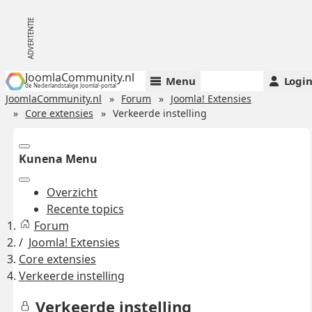
JoomlaCommunity.nl
Menu
Logi
de Nederlandstalige Joomla!-portal
JoomlaCommunity.nl
Forum
Joomla! Extensies
Core extensies
Verkeerde instelling
Kunena Menu
Overzicht
Recente topics
Forum
Joomla! Extensies
Core extensies
Verkeerde instelling
Verkeerde instelling