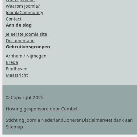
Waarom Joomla?
JoomlaCommunity
Contact
Aan de slag
Je eerste Joomla site
Documentatie
Gebruikersgroepen
Arnhem / Nijmegen
Breda
Eindhoven
Maastricht
© Copyright 2025
Hosting
gesponsord door Combell
.
Stichting Joomla Nederland
Doneren
Disclaimer
Met dank aan
Sitemap