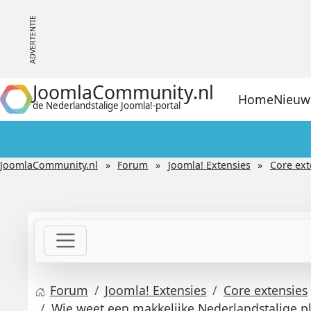
JoomlaCommunity.nl
Home
Nieuw
de Nederlandstalige Joomla!-portal
JoomlaCommunity.nl
Forum
Joomla! Extensies
Core ext
Forum
Joomla! Extensies
Core extensies
Wie weet een makkelijke Nederlandstalige p