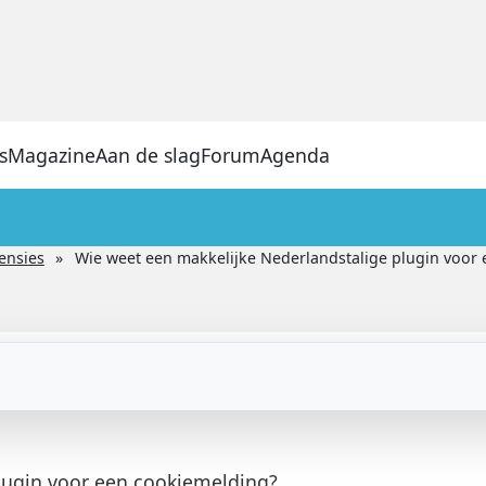
s
Magazine
Aan de slag
Forum
Agenda
ensies
Wie weet een makkelijke Nederlandstalige plugin voor
lugin voor een cookiemelding?