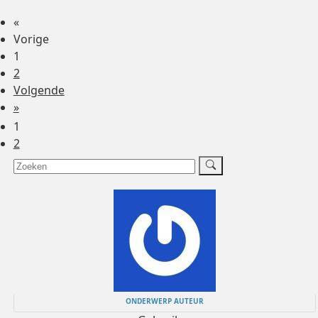
«
Vorige
1
2
Volgende
»
1
2
ONDERWERP AUTEUR