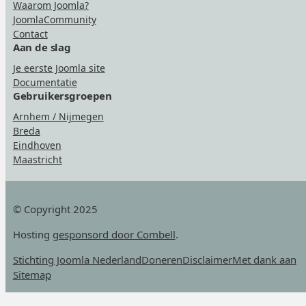
Waarom Joomla?
JoomlaCommunity
Contact
Aan de slag
Je eerste Joomla site
Documentatie
Gebruikersgroepen
Arnhem / Nijmegen
Breda
Eindhoven
Maastricht
© Copyright 2025
Hosting
gesponsord door Combell
.
Stichting Joomla Nederland
Doneren
Disclaimer
Met dank aan
Sitemap