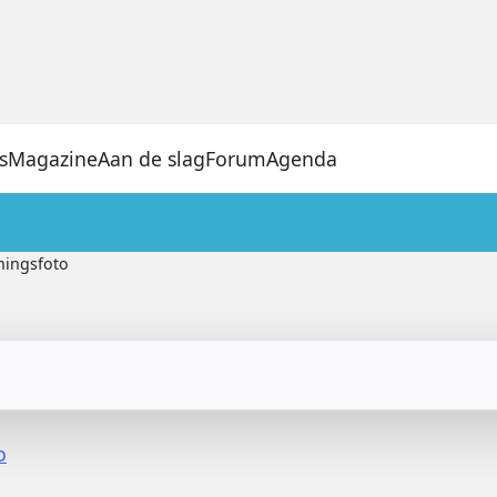
s
Magazine
Aan de slag
Forum
Agenda
ningsfoto
o