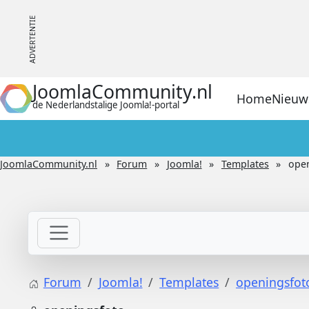
JoomlaCommunity.nl
Home
Nieuw
de Nederlandstalige Joomla!-portal
JoomlaCommunity.nl
Forum
Joomla!
Templates
ope
Forum
Joomla!
Templates
openingsfot