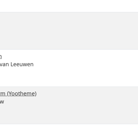
n
s van Leeuwen
erm (Yootheme)
ow