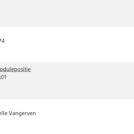
74
odulepositie
k01
elle Vangerven