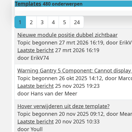
Templates
480 onderwerpen
1
2
3
4
5
24
Nieuwe module positie dubbel zichtbaar
Topic begonnen 27 mrt 2026 16:19, door
Erik
Laatste bericht
27 mrt 2026 16:19
door
ErikV74
Warning Gantry 5 Component: Cannot display c
Topic begonnen 26 okt 2025 14:12, door
Marco
Laatste bericht
25 nov 2025 19:23
door
Hans van der Meer
Hover verwijderen uit deze template?
Topic begonnen 20 nov 2025 09:12, door
Mea
Laatste bericht
20 nov 2025 10:33
door
Youll