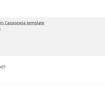
in Cassiopeia template
k
k01