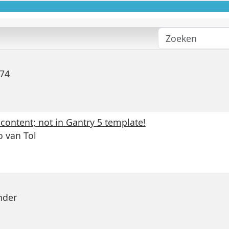
V74
ontent; not in Gantry 5 template!
 van Tol
nder