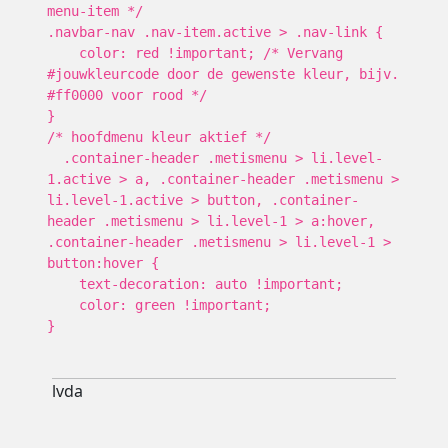
menu-item */
.navbar-nav .nav-item.active > .nav-link {
color: red !important; /* Vervang
#jouwkleurcode door de gewenste kleur, bijv.
#ff0000 voor rood */
}
/* hoofdmenu kleur aktief */
.container-header .metismenu > li.level-
1.active > a, .container-header .metismenu >
li.level-1.active > button, .container-
header .metismenu > li.level-1 > a:hover,
.container-header .metismenu > li.level-1 >
button:hover {
text-decoration: auto !important;
color: green !important;
}
lvda