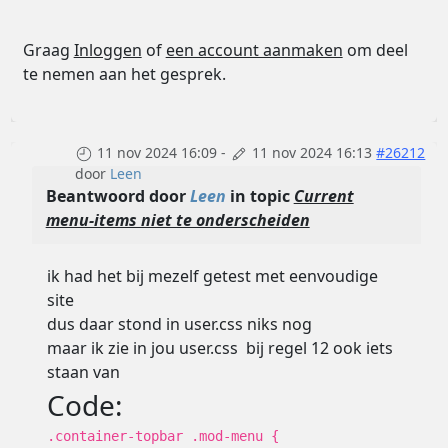
Graag
Inloggen
of
een account aanmaken
om deel
te nemen aan het gesprek.
11 nov 2024 16:09
-
11 nov 2024 16:13
#26212
door
Leen
Beantwoord door
Leen
in topic
Current
menu-items niet te onderscheiden
ik had het bij mezelf getest met eenvoudige
site
dus daar stond in user.css niks nog
maar ik zie in jou user.css bij regel 12 ook iets
staan van
Code:
.container-topbar .mod-menu {