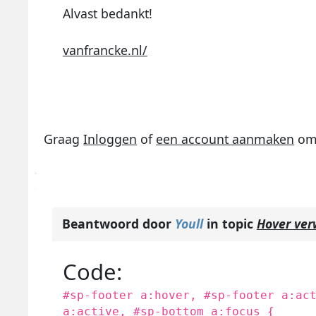
Alvast bedankt!
vanfrancke.nl/
Graag
Inloggen
of
een account aanmaken
om 
Beantwoord door
Youll
in topic
Hover ver
Code:
#sp-footer a:hover, #sp-footer a:ac
a:active, #sp-bottom a:focus {