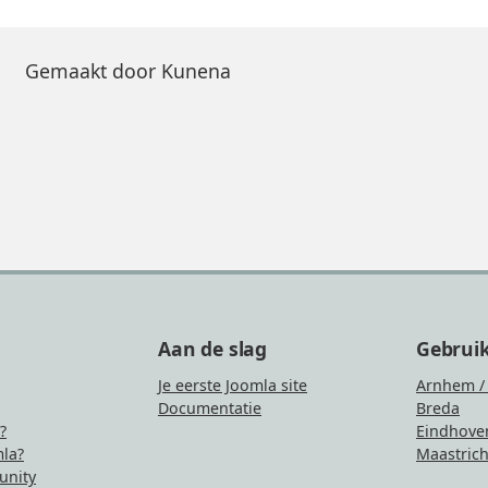
Gemaakt door
Kunena
Aan de slag
Gebrui
Je eerste Joomla site
Arnhem /
Documentatie
Breda
?
Eindhove
la?
Maastrich
nity