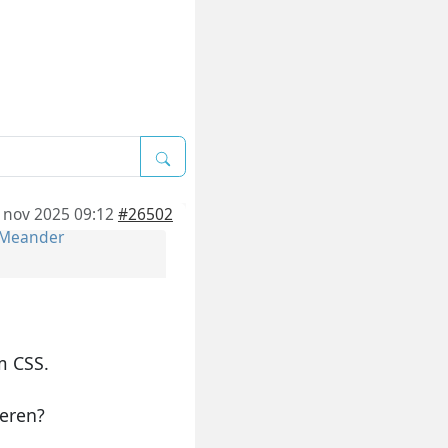
 nov 2025 09:12
#26502
Meander
m CSS.
deren?