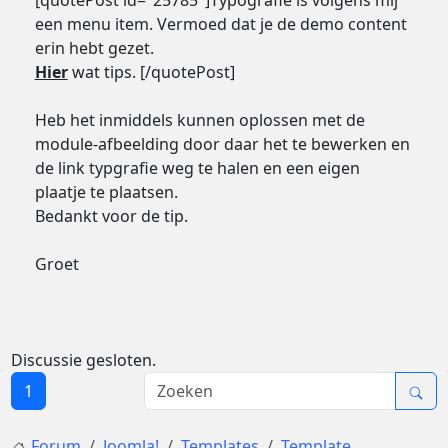
[quotePost id="25785"]Typografie is volgens mij
een menu item. Vermoed dat je de demo content
erin hebt gezet.
Hier
wat tips. [/quotePost]
Heb het inmiddels kunnen oplossen met de
module-afbeelding door daar het te bewerken en
de link typgrafie weg te halen en een eigen
plaatje te plaatsen.
Bedankt voor de tip.
Groet
Discussie gesloten.
1
Forum
Joomla!
Templates
Template