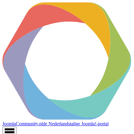
JoomlaCommunity.nl
de Nederlandstalige Joomla!-portal