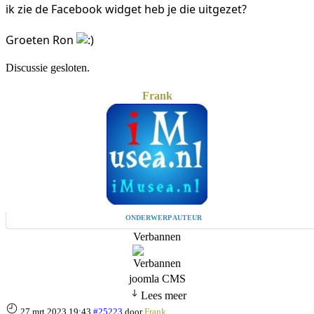
ik zie de Facebook widget heb je die uitgezet?
Groeten Ron
Discussie gesloten.
Frank
ONDERWERP AUTEUR
Verbannen
joomla CMS
Lees meer
27 mrt 2023 19:43
#25223
door
Frank