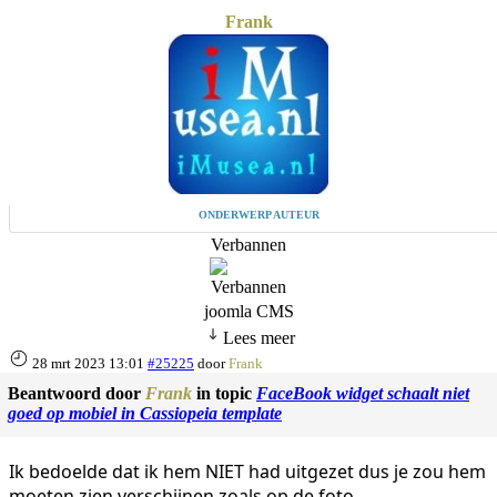
Frank
ONDERWERP AUTEUR
Verbannen
joomla CMS
Lees meer
28 mrt 2023 13:01
#25225
door
Frank
Beantwoord door
Frank
in topic
FaceBook widget schaalt niet
goed op mobiel in Cassiopeia template
Ik bedoelde dat ik hem NIET had uitgezet dus je zou hem
moeten zien verschijnen zoals op de foto.