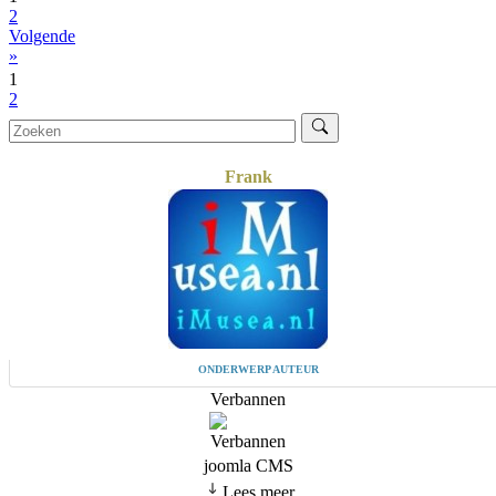
2
Volgende
»
1
2
Frank
ONDERWERP AUTEUR
Verbannen
joomla CMS
Lees meer