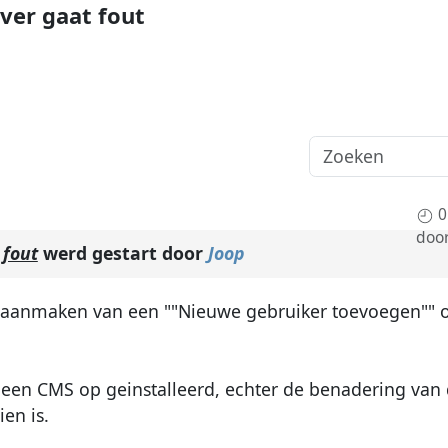
ver gaat fout
0
doo
 fout
werd gestart door
Joop
t aanmaken van een ""Nieuwe gebruiker toevoegen"" op
g geen CMS op geinstalleerd, echter de benadering v
en is.