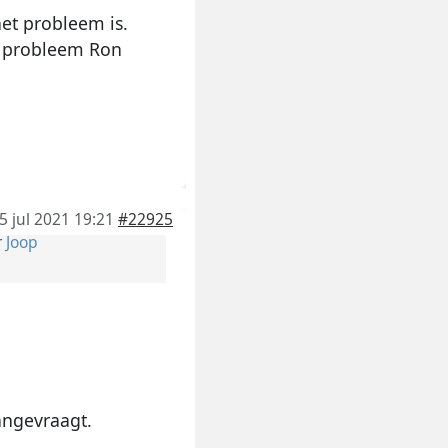
het probleem is.
de probleem Ron
5 jul 2021 19:21
#22925
r
Joop
angevraagt.