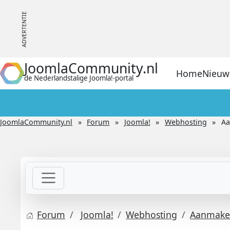
JoomlaCommunity.nl
Home
Nieuw
de Nederlandstalige Joomla!-portal
JoomlaCommunity.nl
Forum
Joomla!
Webhosting
Aa
Forum
Joomla!
Webhosting
Aanmaken