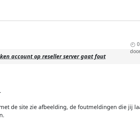
0
doo
en account op reseller server gaat fout
.
et de site zie afbeelding, de foutmeldingen die jij laa
n.