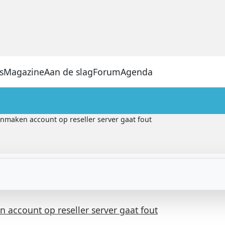
s
Magazine
Aan de slag
Forum
Agenda
nmaken account op reseller server gaat fout
 account op reseller server gaat fout