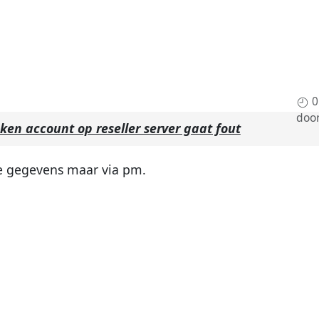
0
doo
en account op reseller server gaat fout
de gegevens maar via pm.