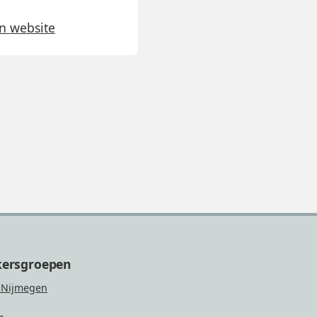
n website
kersgroepen
 Nijmegen