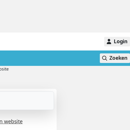
Login
Zoeken
bsite
n website