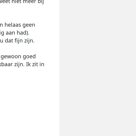
eet niet meer bij
kan helaas geen
ig aan had).
dat fijn zijn.
et gewoon goed
ar zijn. Ik zit in