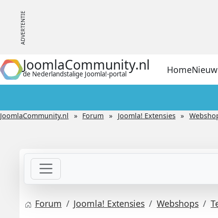
JoomlaCommunity.nl
Home
Nieuw
de Nederlandstalige Joomla!-portal
JoomlaCommunity.nl
Forum
Joomla! Extensies
Websho
Forum
Joomla! Extensies
Webshops
T