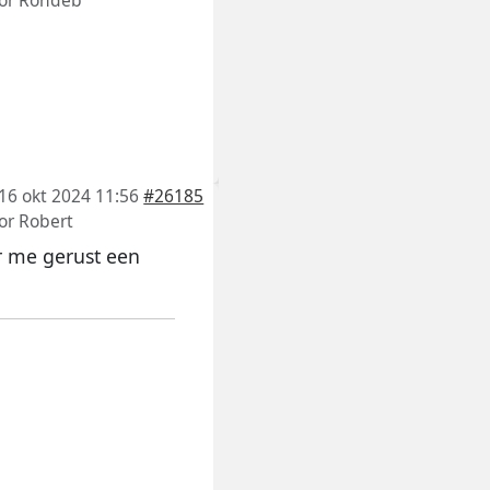
or
Rondeb
16 okt 2024 11:56
#26185
or
Robert
r me gerust een