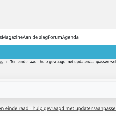
s
Magazine
Aan de slag
Forum
Agenda
ps
Ten einde raad - hulp gevraagd met updaten/aanpassen we
en einde raad - hulp gevraagd met updaten/aanpasse