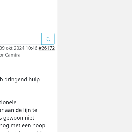
09 okt 2024 10:46
#26172
or
Camira
eb dringend hulp
sionele
 aan de lijn te
us gewoon niet
it nog met een hoop