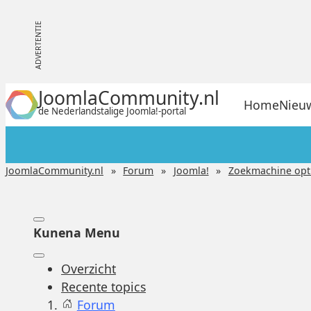
JoomlaCommunity.nl
Home
Nieu
de Nederlandstalige Joomla!-portal
JoomlaCommunity.nl
Forum
Joomla!
Zoekmachine optim
Kunena Menu
Overzicht
Recente topics
Forum