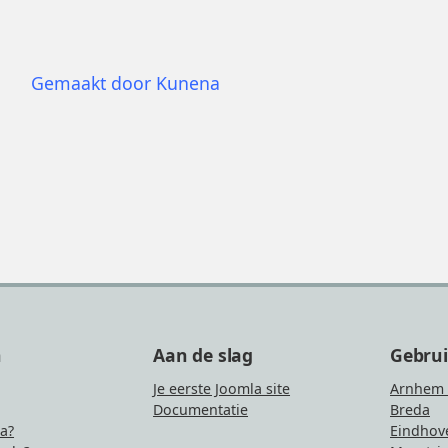
Gemaakt door
Kunena
n
Aan de slag
Gebru
Je eerste Joomla site
Arnhem 
Documentatie
Breda
la?
Eindhov