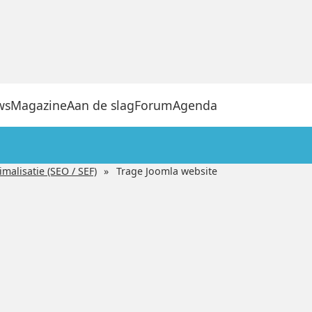
ws
Magazine
Aan de slag
Forum
Agenda
alisatie (SEO / SEF)
Trage Joomla website