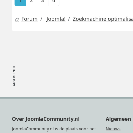
1
2
3
4
Forum
Joomla!
Zoekmachine optimalisat
Footer
Over JoomlaCommunity.nl
Algemeen
JoomlaCommunity.nl is de plaats voor het
Nieuws