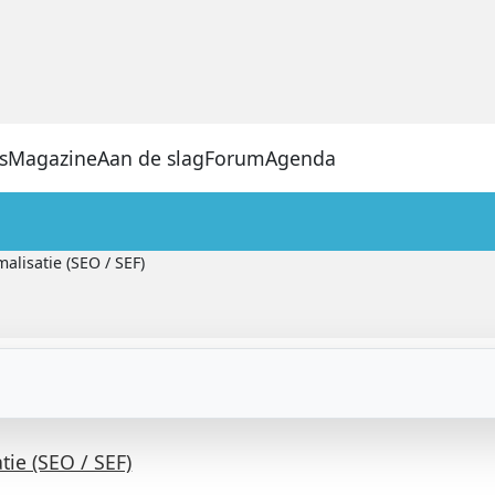
s
Magazine
Aan de slag
Forum
Agenda
lisatie (SEO / SEF)
ie (SEO / SEF)