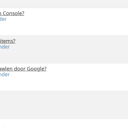
h Console?
der
items?
nder
rawlen door Google?
nder