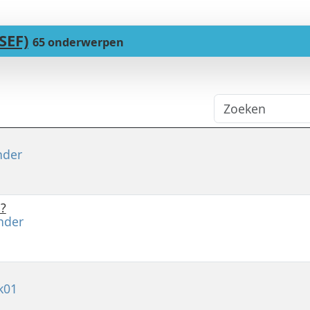
SEF)
65 onderwerpen
der
O?
nder
k01