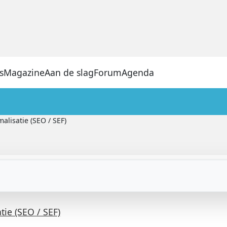
s
Magazine
Aan de slag
Forum
Agenda
lisatie (SEO / SEF)
ie (SEO / SEF)