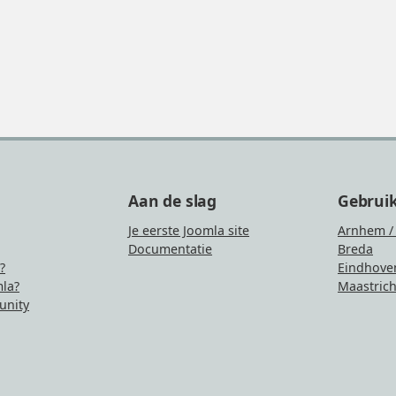
Aan de slag
Gebrui
Je eerste Joomla site
Arnhem /
Documentatie
Breda
?
Eindhove
la?
Maastrich
nity