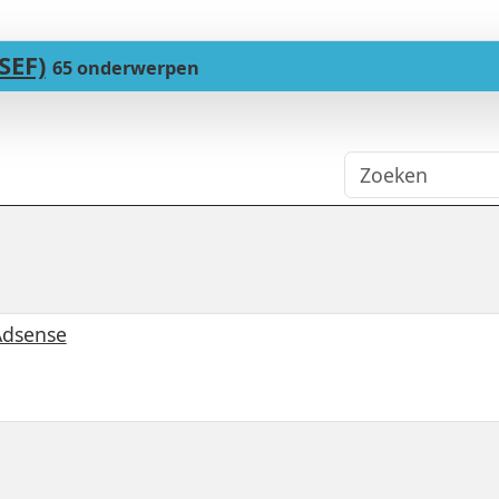
SEF)
65 onderwerpen
Adsense