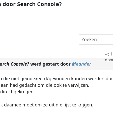
n door Search Console?
1
doo
earch Console?
werd gestart door
Meander
taan die niet geïndexeerd/gevonden konden worden d
t aan had gedacht om die ook te verwijzen.
edirect gekregen.
ik daamee moet om ze uit die lijst te krijgen.