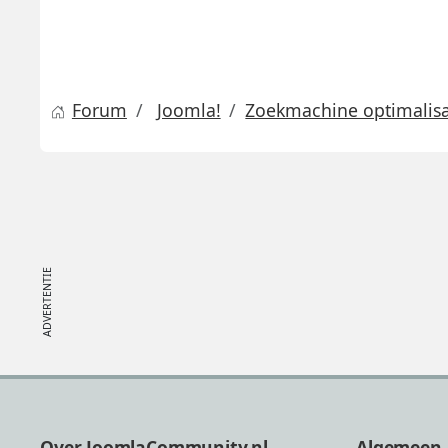
Forum
Joomla!
Zoekmachine optimalisat
Footer
Over JoomlaCommunity.nl
Algemeen