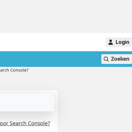
Login
Zoeken
earch Console?
door Search Console?